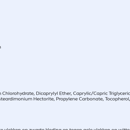
n
hlorohydrate, Dicaprylyl Ether, Caprylic/Capric Triglycerid
steardimonium Hectorite, Propylene Carbonate, Tocopherol,
e vlekken op zwarte kleding en tegen gele vlekken op witte