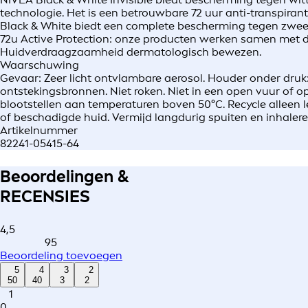
technologie. Het is een betrouwbare 72 uur anti-transpiran
Black & White biedt een complete bescherming tegen zweet, g
72u Active Protection: onze producten werken samen met de
Huidverdraagzaamheid dermatologisch bewezen.
Waarschuwing
Gevaar: Zeer licht ontvlambare aerosol. Houder onder druk
ontstekingsbronnen. Niet roken. Niet in een open vuur of 
blootstellen aan temperaturen boven 50°C. Recycle alleen l
of beschadigde huid. Vermijd langdurig spuiten en inhalere
Artikelnummer
82241-05415-64
Beoordelingen &
RECENSIES
4,5
95
Beoordeling toevoegen
5
4
3
2
50
40
3
2
1
0