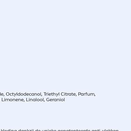
e, Octyldodecanol, Triethyl Citrate, Parfum,
 Limonene, Linalool, Geraniol
 kleding dankzij de unieke gepatenteerde anti-vlekken