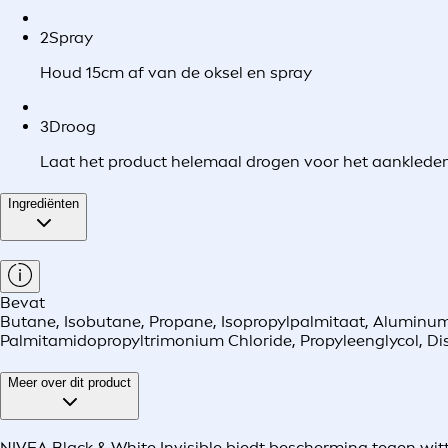
2
Spray
Houd 15cm af van de oksel en spray
3
Droog
Laat het product helemaal drogen voor het aanklede
Ingrediënten
Bevat
Butane, Isobutane, Propane, Isopropylpalmitaat, Aluminum C
Palmitamidopropyltrimonium Chloride, Propyleenglycol, Di
Meer over dit product
NIVEA Black & White Invisible biedt bescherming tegen witt