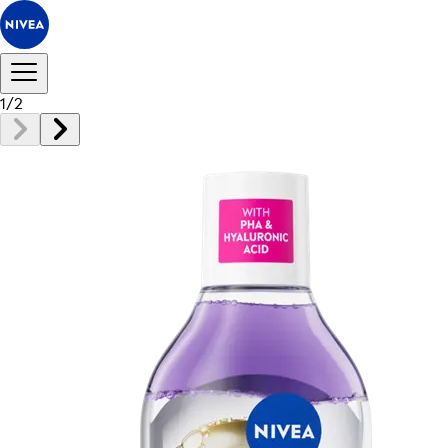
1
/
2