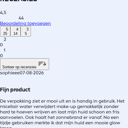
4,5
44
Beoordeling toevoegen
5
4
3
25
14
5
2
0
1
0
Sorteer op recensies
sophieee
07-08-2026
Fijn product
De verpakking ziet er mooi uit en is handig in gebruik. Het
micellair water verwijdert make-up gemakkelijk zonder
hard te hoeven wrijven en laat mijn huid schoon en fris
aanvoelen. Ook haalt het zonnebrand er vanaf. Na een
tijdje gebruiken merkte ik dat mijn huid een mooie glow