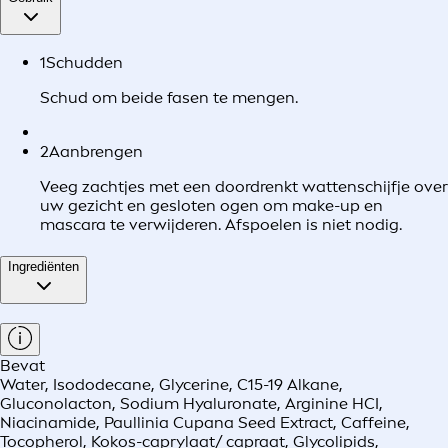
1
Schudden
Schud om beide fasen te mengen.
2
Aanbrengen
Veeg zachtjes met een doordrenkt wattenschijfje over
uw gezicht en gesloten ogen om make-up en
mascara te verwijderen. Afspoelen is niet nodig.
Ingrediënten
Bevat
Water, Isododecane, Glycerine, C15-19 Alkane,
Gluconolacton, Sodium Hyaluronate, Arginine HCI,
Niacinamide, Paullinia Cupana Seed Extract, Caffeine,
Tocopherol, Kokos-caprylaat/ capraat, Glycolipids,