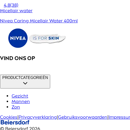
4,8
(38)
Micellair water
Nivea Caring Micellair Water 400ml
VIND ONS OP
PRODUCTCATEGORIEËN
Gezicht
Mannen
Zon
Cookies
|
Privacyverklaring
|
Gebruiksvoorwaarden
|
Impress
© Beiersdorf 2026