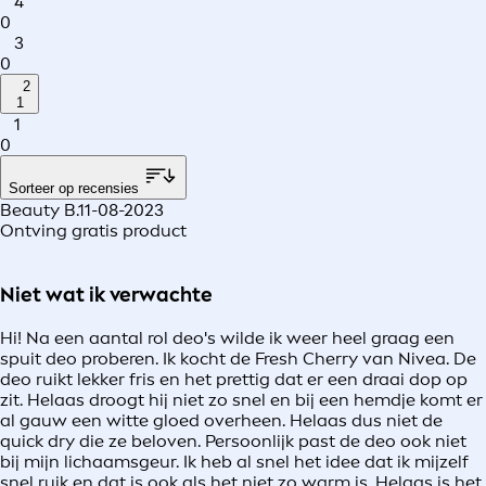
4
0
3
0
2
1
1
0
Sorteer op recensies
Beauty B.
11-08-2023
Ontving gratis product
Niet wat ik verwachte
Hi! Na een aantal rol deo's wilde ik weer heel graag een
spuit deo proberen. Ik kocht de Fresh Cherry van Nivea. De
deo ruikt lekker fris en het prettig dat er een draai dop op
zit. Helaas droogt hij niet zo snel en bij een hemdje komt er
al gauw een witte gloed overheen. Helaas dus niet de
quick dry die ze beloven. Persoonlijk past de deo ook niet
bij mijn lichaamsgeur. Ik heb al snel het idee dat ik mijzelf
snel ruik en dat is ook als het niet zo warm is. Helaas is het