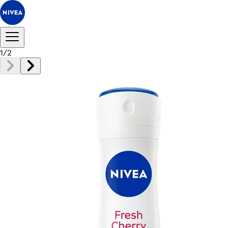
1
/
2