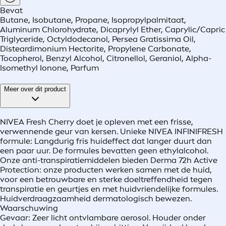
Bevat
Butane, Isobutane, Propane, Isopropylpalmitaat,
Aluminum Chlorohydrate, Dicaprylyl Ether, Caprylic/Capric
Triglyceride, Octyldodecanol, Persea Gratissima Oil,
Disteardimonium Hectorite, Propylene Carbonate,
Tocopherol, Benzyl Alcohol, Citronellol, Geraniol, Alpha-
Isomethyl Ionone, Parfum
Meer over dit product
NIVEA Fresh Cherry doet je opleven met een frisse,
verwennende geur van kersen. Unieke NIVEA INFINIFRESH
formule: Langdurig fris huideffect dat langer duurt dan
een paar uur. De formules bevatten geen ethylalcohol.
Onze anti-transpiratiemiddelen bieden Derma 72h Active
Protection: onze producten werken samen met de huid,
voor een betrouwbare en sterke doeltreffendheid tegen
transpiratie en geurtjes en met huidvriendelijke formules.
Huidverdraagzaamheid dermatologisch bewezen.
Waarschuwing
Gevaar: Zeer licht ontvlambare aerosol. Houder onder