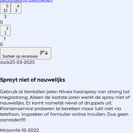
5
4
12
3
3
0
2
1
1
0
Sorteer op recensies
Jack
25-03-2025
Sprayt niet of nauwelijks
Gebruik al tientallen jaren Nivea haarspray van strong tot
megastrong. Alleen de laatste jaren werkt de spray niet of
nauwelijks. Er komt namelijk nevel of druppels uit.
Klantenservice proberen te bereiken maar lukt niet via
telefoon, inspreken of formulier online invullen. Dus geen
aanrader!!!!
Mirjam
14-10-2022