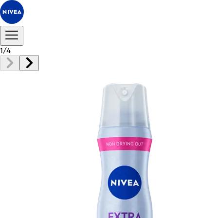
1
/
4