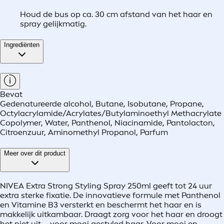
Houd de bus op ca. 30 cm afstand van het haar en
spray gelijkmatig.
Ingrediënten
Bevat
Gedenatureerde alcohol, Butane, Isobutane, Propane,
Octylacrylamide/Acrylates/Butylaminoethyl Methacrylate
Copolymer, Water, Panthenol, Niacinamide, Pantolacton,
Citroenzuur, Aminomethyl Propanol, Parfum
Meer over dit product
NIVEA Extra Strong Styling Spray 250ml geeft tot 24 uur
extra sterke fixatie. De innovatieve formule met Panthenol
en Vitamine B3 versterkt en beschermt het haar en is
makkelijk uitkambaar. Draagt zorg voor het haar en droogt
het niet uit – voor mooi gestyled haar. Voor mooi en