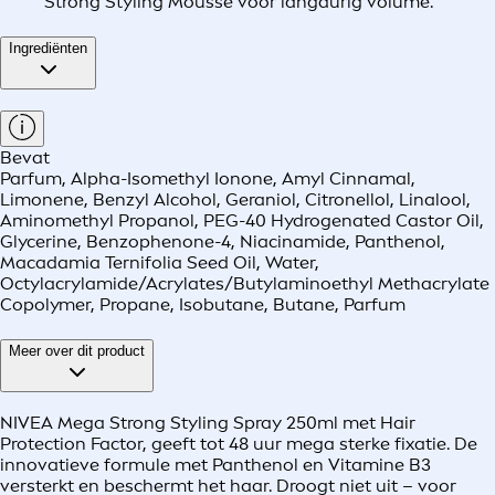
Strong Styling Mousse voor langdurig volume.
Ingrediënten
Bevat
Parfum, Alpha-Isomethyl Ionone, Amyl Cinnamal,
Limonene, Benzyl Alcohol, Geraniol, Citronellol, Linalool,
Aminomethyl Propanol, PEG-40 Hydrogenated Castor Oil,
Glycerine, Benzophenone-4, Niacinamide, Panthenol,
Macadamia Ternifolia Seed Oil, Water,
Octylacrylamide/Acrylates/Butylaminoethyl Methacrylate
Copolymer, Propane, Isobutane, Butane, Parfum
Meer over dit product
NIVEA Mega Strong Styling Spray 250ml met Hair
Protection Factor, geeft tot 48 uur mega sterke fixatie. De
innovatieve formule met Panthenol en Vitamine B3
versterkt en beschermt het haar. Droogt niet uit – voor