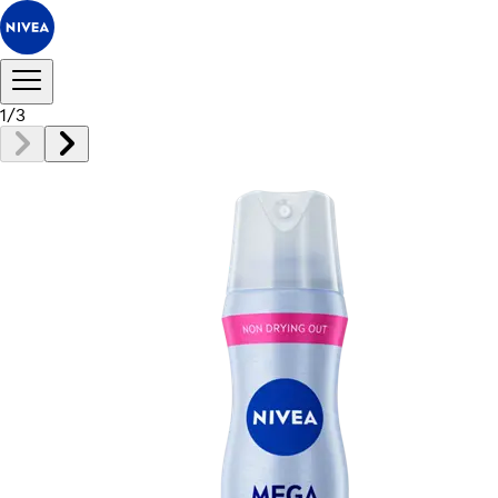
1
/
3