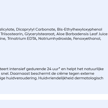
licylate, Dicaprylyl Carbonate, Bis-Ethylhexyloxyphenol
riisostearin, Glycerylstearaat, Aloe Barbadensis Leaf Juice
ne, Trinatrium EDTA, Natriumhydroxide, Fenoxyethanol,
eert intensief gedurende 24 uur* en helpt het natuurlijke
id snel. Daarnaast beschermt de crème tegen externe
dige huidveroudering. Huidvriendelijkheid dermatologisch