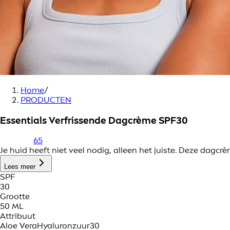
Home
/
PRODUCTEN
Essentials Verfrissende Dagcrème SPF30
65
Je huid heeft niet veel nodig, alleen het juiste. Deze dag
Lees meer
SPF
30
Grootte
50 ML
Attribuut
Aloe Vera
Hyaluronzuur
30