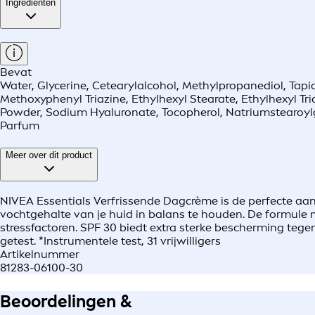
Ingrediënten
Bevat
Water, Glycerine, Cetearylalcohol, Methylpropanediol, Tap
Methoxyphenyl Triazine, Ethylhexyl Stearate, Ethylhexyl Tri
Powder, Sodium Hyaluronate, Tocopherol, Natriumstearoylg
Parfum
Meer over dit product
NIVEA Essentials Verfrissende Dagcrème is de perfecte aanv
vochtgehalte van je huid in balans te houden. De formule 
stressfactoren. SPF 30 biedt extra sterke bescherming teg
getest. *Instrumentele test, 31 vrijwilligers
Artikelnummer
81283-06100-30
Beoordelingen &