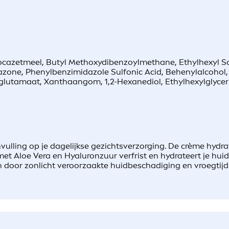
iocazetmeel, Butyl Methoxydibenzoylmethane, Ethylhexyl Sa
azone, Phenylbenzimidazole Sulfonic Acid, Behenylalcohol, T
lutamaat, Xanthaangom, 1,2-Hexanediol, Ethylhexylglyceri
ulling op je dagelijkse gezichtsverzorging. De crème hydrat
met Aloe Vera en Hyaluronzuur verfrist en hydrateert je hu
en door zonlicht veroorzaakte huidbeschadiging en vroegtij