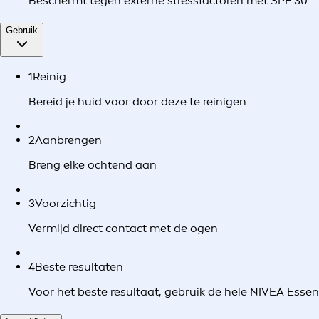
Beschermt tegen externe stressfactoren met SPF 30
Gebruik
1
Reinig
Bereid je huid voor door deze te reinigen
2
Aanbrengen
Breng elke ochtend aan
3
Voorzichtig
Vermijd direct contact met de ogen
4
Beste resultaten
Voor het beste resultaat, gebruik de hele NIVEA Essenti