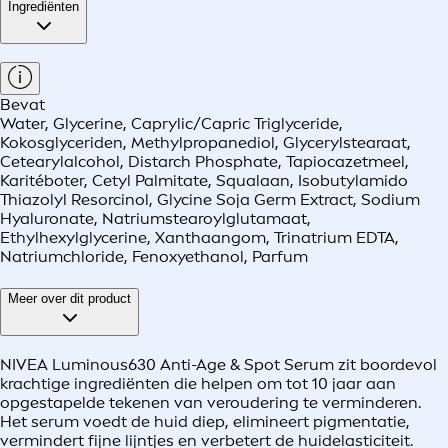
Ingrediënten
Bevat
Water, Glycerine, Caprylic/Capric Triglyceride,
Kokosglyceriden, Methylpropanediol, Glycerylstearaat,
Cetearylalcohol, Distarch Phosphate, Tapiocazetmeel,
Karitéboter, Cetyl Palmitate, Squalaan, Isobutylamido
Thiazolyl Resorcinol, Glycine Soja Germ Extract, Sodium
Hyaluronate, Natriumstearoylglutamaat,
Ethylhexylglycerine, Xanthaangom, Trinatrium EDTA,
Natriumchloride, Fenoxyethanol, Parfum
Meer over dit product
NIVEA Luminous630 Anti-Age & Spot Serum zit boordevol
krachtige ingrediënten die helpen om tot 10 jaar aan
opgestapelde tekenen van veroudering te verminderen.
Het serum voedt de huid diep, elimineert pigmentatie,
vermindert fijne lijntjes en verbetert de huidelasticiteit.