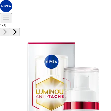
1
/
5