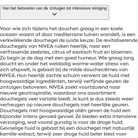
Van het betoveren van de zintuigen tot intensieve reiniging
Voor wie zich tijdens het douchen graag in een koele
oceaan waant of door mediterrane tuinen wandelt, is een
verkwikkende douchegel de juiste keuze. De revitaliserende
douchegels van NIVEA ruiken heerlijk, naar een
verfrissende zeebries, citrus of exotisch fruit en bloemen.
Zo begin je de dag met een goed humeur. Wie graag lang
doucht en onder het weldadig warme water stress van
zich afspoelt, is gebaat bij de milde douchecrèmes van
NIVEA. Hun heerlijk zachte schuim verwent de huid met
hoogwaardige ingrediënten, terwijl verfijnde geuren de
zintuigen betoveren. NIVEA zoekt voortdurend naar
nieuwe geurinspiratie, waardoor ons assortiment
douchegels veel variatie biedt. Je kunt je dus steeds weer
verheugen op nieuwe douchegels met heerlijke geuren.
Douchegels met hoogwaardige oliën geven de huid een
bijzonder intens gevoed gevoel. Ze bieden extra intensieve
verzorging, wat vooral gunstig is voor de droge huid.
Gevoelige huid is gebaat bij een douchegel met natuurlijk
kamille-extract, terwijl zeer droge huid beter kiest voor