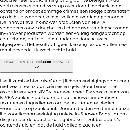
douchen een bodycrème grondig aan te brengen. Maar
veel mensen slaan deze stap over door tijdgebrek in de
ochtend of omdat sommige crèmes een laagje achterlaten
op de huid wanneer ze niet volledig worden opgenomen.
De innovatieve In‑Shower producten van NIVEA
veranderen onze douche- en lichaamsverzorgingservaring.
In‑Shower producten worden eenvoudig aangebracht op
een schone, natte huid en onder de douche weer
afgespoeld. Het resultaat: geen kleverig residu – alleen een
mooi gevoede, fluweelzachte huid.
Lichaamsreinigingsproducten: innovaties
Het lijkt misschien alsof er bij lichaamsreinigingsproducten
niet veel meer is dan crèmes en gels. Maar binnen het
assortiment van NIVEA is er veel meer. De specialisten van
NIVEA zoeken voortdurend naar nieuwe, innovatieve
texturen en ingrediënten om de resultaten te bieden
waarnaar je op zoek bent. Daarom bieden we binnen onze
lijn voor lichaamsreiniging unieke In‑Shower Body Lotions
die je onder de douche kunt gebruiken. Dat bespaart 's
ochtends tijd en laat de huid volledig zacht en