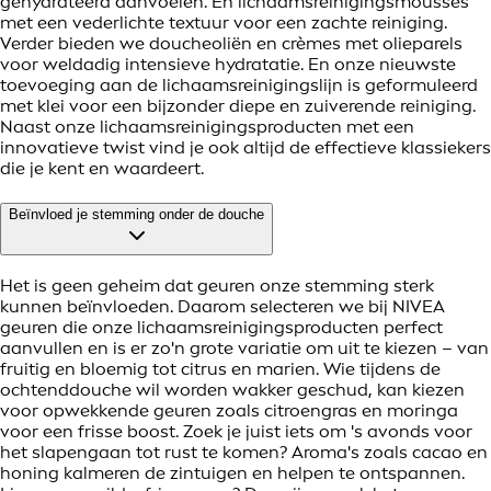
gehydrateerd aanvoelen. En lichaamsreinigingsmousses
met een vederlichte textuur voor een zachte reiniging.
Verder bieden we doucheoliën en crèmes met olieparels
voor weldadig intensieve hydratatie. En onze nieuwste
toevoeging aan de lichaamsreinigingslijn is geformuleerd
met klei voor een bijzonder diepe en zuiverende reiniging.
Naast onze lichaamsreinigingsproducten met een
innovatieve twist vind je ook altijd de effectieve klassiekers
die je kent en waardeert.
Beïnvloed je stemming onder de douche
Het is geen geheim dat geuren onze stemming sterk
kunnen beïnvloeden. Daarom selecteren we bij NIVEA
geuren die onze lichaamsreinigingsproducten perfect
aanvullen en is er zo'n grote variatie om uit te kiezen – van
fruitig en bloemig tot citrus en marien. Wie tijdens de
ochtenddouche wil worden wakker geschud, kan kiezen
voor opwekkende geuren zoals citroengras en moringa
voor een frisse boost. Zoek je juist iets om 's avonds voor
het slapengaan tot rust te komen? Aroma's zoals cacao en
honing kalmeren de zintuigen en helpen te ontspannen.