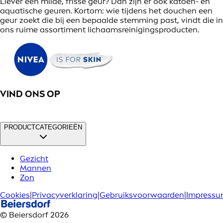
Liever een milde, frisse geur? Dan zijn er ook katoen- en
aquatische geuren. Kortom: wie tijdens het douchen een
geur zoekt die bij een bepaalde stemming past, vindt die in
ons ruime assortiment lichaamsreinigingsproducten.
VIND ONS OP
PRODUCTCATEGORIEËN
Gezicht
Mannen
Zon
Cookies
|
Privacyverklaring
|
Gebruiksvoorwaarden
|
Impress
© Beiersdorf 2026