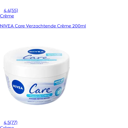
4,4
(55)
Crème
NIVEA Care Verzachtende Crème 200ml
4,5
(77)
Crème