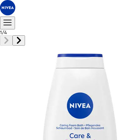
1
/
4