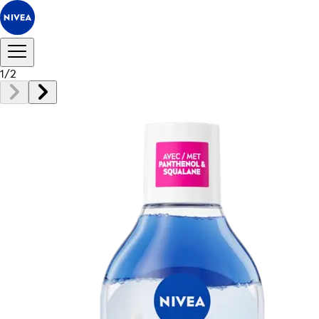
1
/
2