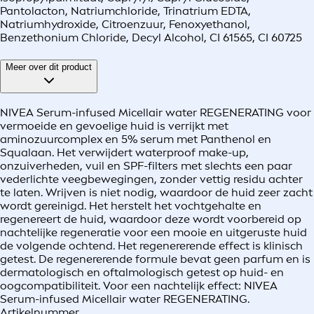
Pantolacton, Natriumchloride, Trinatrium EDTA,
Natriumhydroxide, Citroenzuur, Fenoxyethanol,
Benzethonium Chloride, Decyl Alcohol, CI 61565, CI 60725
Meer over dit product
NIVEA Serum-infused Micellair water REGENERATING voor
vermoeide en gevoelige huid is verrijkt met
aminozuurcomplex en 5% serum met Panthenol en
Squalaan. Het verwijdert waterproof make-up,
onzuiverheden, vuil en SPF-filters met slechts een paar
vederlichte veegbewegingen, zonder vettig residu achter
te laten. Wrijven is niet nodig, waardoor de huid zeer zacht
wordt gereinigd. Het herstelt het vochtgehalte en
regenereert de huid, waardoor deze wordt voorbereid op
nachtelijke regeneratie voor een mooie en uitgeruste huid
de volgende ochtend. Het regenererende effect is klinisch
getest. De regenererende formule bevat geen parfum en is
dermatologisch en oftalmologisch getest op huid- en
oogcompatibiliteit. Voor een nachtelijk effect: NIVEA
Serum-infused Micellair water REGENERATING.
Artikelnummer