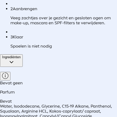
2
Aanbrengen
Veeg zachtjes over je gezicht en gesloten ogen om
make-up, mascara en SPF-filters te verwijderen.
3
Klaar
Spoelen is niet nodig
Ingrediënten
Bevat geen
Parfum
Bevat
Water, Isododecane, Glycerine, C15-19 Alkane, Panthenol,
Squalaan, Arginine HCL, Kokos-caprylaat/ capraat,
Isopropylpalmitaat, Caprylyl/Capryl Glucoside,