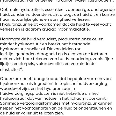
hyaluronzuur kan ongeveer 1,5 gallon water vasthouden
.
Optimale hydratatie is essentieel voor een gezond ogende
huid: zonder voldoende vocht droogt de huid uit en kan ze
haar natuurlijke glans en stevigheid verliezen.
Hyaluronzuur helpt voorkomen dat de huid te veel vocht
verliest en is daarom cruciaal voor hydratatie.
Naarmate de huid veroudert, produceren onze cellen
minder hyaluronzuur en breekt het bestaande
hyaluronzuur sneller af. Dit kan leiden tot
leeftijdsgebonden droogheid en is een van de factoren
achter zichtbare tekenen van huidveroudering, zoals fijne
lijntjes en rimpels, volumeverlies en verminderde
4
elasticiteit
.
Onderzoek heeft aangetoond dat bepaalde vormen van
hyaluronzuur als ingrediënt in topische huidverzorging
waardevol zijn, en het hyaluronzuur in
huidverzorgingsproducten is niet hetzelfde als het
hyaluronzuur dat van nature in het lichaam voorkomt.
Sommige verzorgingsformules met hyaluronzuur kunnen
helpen het vochtgehalte van de huid te ondersteunen en
de huid er voller uit te laten zien.