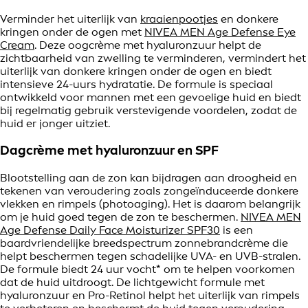
Verminder het uiterlijk van
kraaienpootjes
en donkere
kringen onder de ogen met
NIVEA MEN Age Defense Eye
Cream
. Deze oogcrème met hyaluronzuur helpt de
zichtbaarheid van zwelling te verminderen, vermindert het
uiterlijk van donkere kringen onder de ogen en biedt
intensieve 24-uurs hydratatie. De formule is speciaal
ontwikkeld voor mannen met een gevoelige huid en biedt
bij regelmatig gebruik verstevigende voordelen, zodat de
huid er jonger uitziet.
Dagcrème met hyaluronzuur en SPF
Blootstelling aan de zon kan bijdragen aan droogheid en
tekenen van veroudering zoals zongeïnduceerde donkere
vlekken en rimpels (photoaging). Het is daarom belangrijk
om je huid goed tegen de zon te beschermen.
NIVEA MEN
Age Defense Daily Face Moisturizer SPF30
is een
baardvriendelijke breedspectrum zonnebrandcrème die
helpt beschermen tegen schadelijke UVA- en UVB-stralen.
De formule biedt 24 uur vocht* om te helpen voorkomen
dat de huid uitdroogt. De lichtgewicht formule met
hyaluronzuur en Pro-Retinol helpt het uiterlijk van rimpels