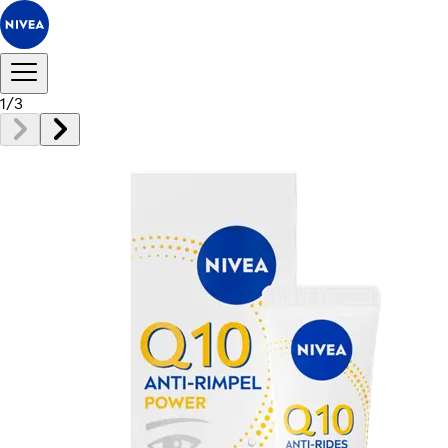
1
/
3