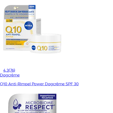
4,3
(76)
Dagcrème
Q10 Anti-Rimpel Power Dagcrème SPF 30