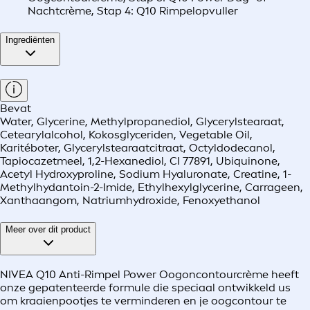
Nachtcrème, Stap 4: Q10 Rimpelopvuller
Ingrediënten
Bevat
Water, Glycerine, Methylpropanediol, Glycerylstearaat,
Cetearylalcohol, Kokosglyceriden, Vegetable Oil,
Karitéboter, Glycerylstearaatcitraat, Octyldodecanol,
Tapiocazetmeel, 1,2-Hexanediol, CI 77891, Ubiquinone,
Acetyl Hydroxyproline, Sodium Hyaluronate, Creatine, 1-
Methylhydantoin-2-Imide, Ethylhexylglycerine, Carrageen,
Xanthaangom, Natriumhydroxide, Fenoxyethanol
Meer over dit product
NIVEA Q10 Anti-Rimpel Power Oogoncontourcrème heeft
onze gepatenteerde formule die speciaal ontwikkeld us
om kraaienpootjes te verminderen en je oogcontour te