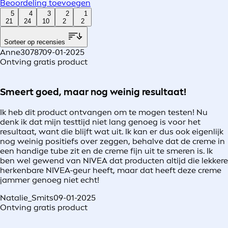
Beoordeling toevoegen
5
4
3
2
1
21
24
10
2
2
Sorteer op recensies
Anne30787
09-01-2025
Ontving gratis product
Smeert goed, maar nog weinig resultaat!
Ik heb dit product ontvangen om te mogen testen! Nu
denk ik dat mijn testtijd niet lang genoeg is voor het
resultaat, want die blijft wat uit. Ik kan er dus ook eigenlijk
nog weinig positiefs over zeggen, behalve dat de creme in
een handige tube zit en de creme fijn uit te smeren is. Ik
ben wel gewend van NIVEA dat producten altijd die lekkere
herkenbare NIVEA-geur heeft, maar dat heeft deze creme
jammer genoeg niet echt!
Natalie_Smits
09-01-2025
Ontving gratis product