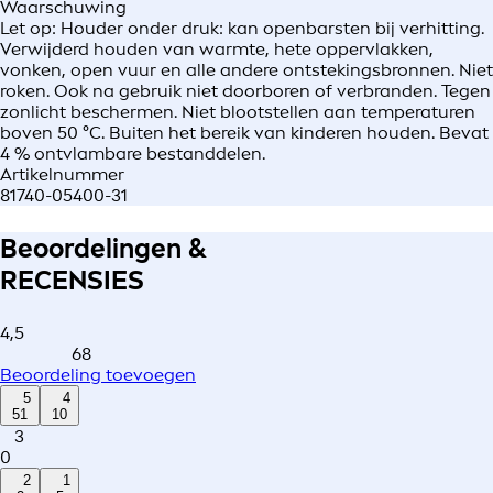
Waarschuwing
Let op: Houder onder druk: kan openbarsten bij verhitting.
Verwijderd houden van warmte, hete oppervlakken,
vonken, open vuur en alle andere ontstekingsbronnen. Niet
roken. Ook na gebruik niet doorboren of verbranden. Tegen
zonlicht beschermen. Niet blootstellen aan temperaturen
boven 50 °C. Buiten het bereik van kinderen houden. Bevat
4 % ontvlambare bestanddelen.
Artikelnummer
81740-05400-31
Beoordelingen &
RECENSIES
4,5
68
Beoordeling toevoegen
5
4
51
10
3
0
2
1