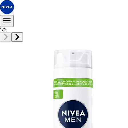
1
/
2