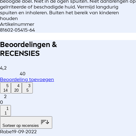
beoogde doel. Niet in de ogen spuiten. Niet aanbrengen op
geïrriteerde of beschadigde huid. Vermijd langdurig
spuiten en inhaleren. Buiten het bereik van kinderen
houden
Artikelnummer
81602-05415-64
Beoordelingen &
RECENSIES
4,2
40
Beoordeling toevoegen
5
4
3
14
20
5
2
0
1
1
Sorteer op recensies
Rabe
19-09-2022