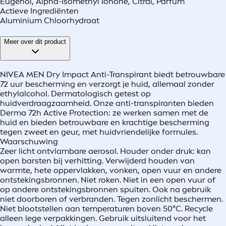
Eugenol, Alpha-Isomethyl Ionone, Citral, Parfum
Actieve Ingrediënten
Aluminium Chloorhydraat
Meer over dit product
NIVEA MEN Dry Impact Anti-Transpirant biedt betrouwbare
72 uur bescherming en verzorgt je huid, allemaal zonder
ethylalcohol. Dermatologisch getest op
huidverdraagzaamheid. Onze anti-transpiranten bieden
Derma 72h Active Protection: ze werken samen met de
huid en bieden betrouwbare en krachtige bescherming
tegen zweet en geur, met huidvriendelijke formules.
Waarschuwing
Zeer licht ontvlambare aerosol. Houder onder druk: kan
open barsten bij verhitting. Verwijderd houden van
warmte, hete oppervlakken, vonken, open vuur en andere
ontstekingsbronnen. Niet roken. Niet in een open vuur of
op andere ontstekingsbronnen spuiten. Ook na gebruik
niet doorboren of verbranden. Tegen zonlicht beschermen.
Niet blootstellen aan temperaturen boven 50°C. Recycle
alleen lege verpakkingen. Gebruik uitsluitend voor het