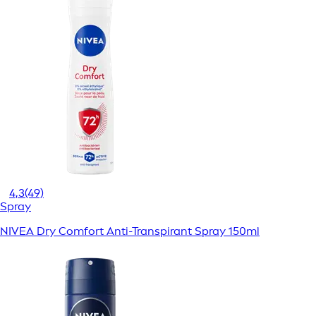
4,3
(49)
Spray
NIVEA Dry Comfort Anti-Transpirant Spray 150ml