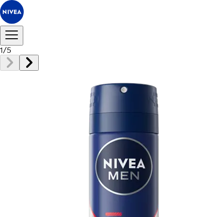
1
/
5