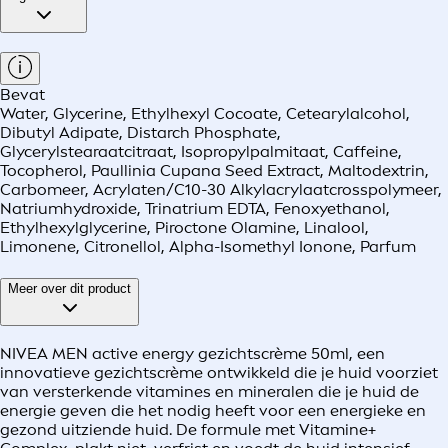
Bevat
Water, Glycerine, Ethylhexyl Cocoate, Cetearylalcohol,
Dibutyl Adipate, Distarch Phosphate,
Glycerylstearaatcitraat, Isopropylpalmitaat, Caffeine,
Tocopherol, Paullinia Cupana Seed Extract, Maltodextrin,
Carbomeer, Acrylaten/C10-30 Alkylacrylaatcrosspolymeer,
Natriumhydroxide, Trinatrium EDTA, Fenoxyethanol,
Ethylhexylglycerine, Piroctone Olamine, Linalool,
Limonene, Citronellol, Alpha-Isomethyl Ionone, Parfum
Meer over dit product
NIVEA MEN active energy gezichtscrème 50ml, een
innovatieve gezichtscrème ontwikkeld die je huid voorziet
van versterkende vitamines en mineralen die je huid de
energie geven die het nodig heeft voor een energieke en
gezond uitziende huid. De formule met Vitamine+