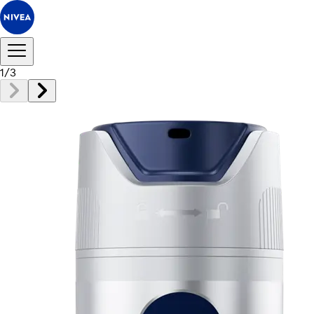
1
/
3