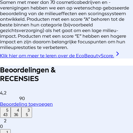
Samen met meer dan 70 cosmeticabedrijven en -
verenigingen hebben we een op wetenschap gebaseerde
beoordeling van de milieueffecten een scoringssysteem
ontwikkeld. Producten met een score “A” behoren tot de
beste binnen hun categorie (bijvoorbeeld
gezichtsverzorging) als het gaat om een lage milieu-
impact. Producten met een score “E” hebben een hogere
impact en zijn daarom belangrijke focuspunten om hun
milieuprestaties te verbeteren.
Klik hier om meer te leren over de EcoBeautyScore.
Beoordelingen &
RECENSIES
4,2
90
Beoordeling toevoegen
5
4
3
43
36
5
2
0
1