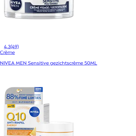
4,3
(49)
Crème
NIVEA MEN Sensitive gezichtscrème 50ML