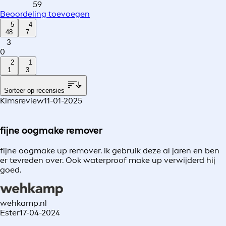
59
Beoordeling toevoegen
5
4
48
7
3
0
2
1
1
3
Sorteer op recensies
Kimsreview
11-01-2025
fijne oogmake remover
fijne oogmake up remover. ik gebruik deze al jaren en ben
er tevreden over. Ook waterproof make up verwijderd hij
goed.
wehkamp.nl
Ester
17-04-2024