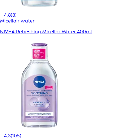
4,8
(8)
Micellair water
NIVEA Refreshing Micellar Water 400ml
4,3
(105)