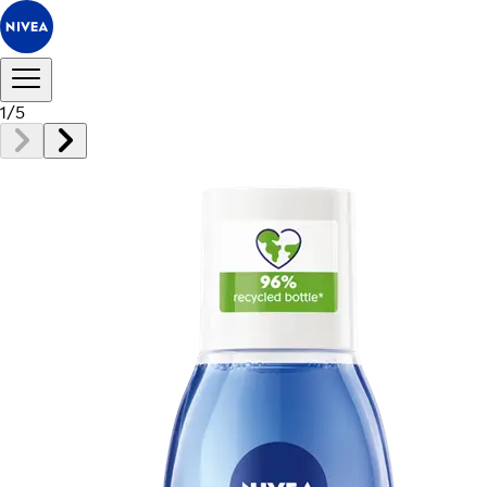
1
/
5