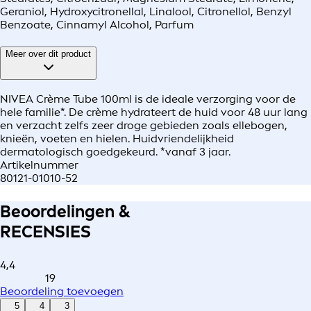
Geraniol, Hydroxycitronellal, Linalool, Citronellol, Benzyl
Benzoate, Cinnamyl Alcohol, Parfum
Meer over dit product
NIVEA Crème Tube 100ml is de ideale verzorging voor de
hele familie*. De crème hydrateert de huid voor 48 uur lang
en verzacht zelfs zeer droge gebieden zoals ellebogen,
knieën, voeten en hielen. Huidvriendelijkheid
dermatologisch goedgekeurd. *vanaf 3 jaar.
Artikelnummer
80121-01010-52
Beoordelingen &
RECENSIES
4,4
19
Beoordeling toevoegen
5
4
3