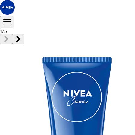
1
/
5