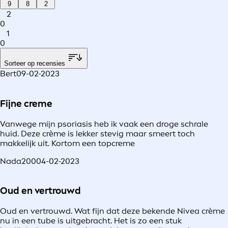
9
8
2
2
0
1
0
Sorteer op recensies
Bert
09-02-2023
Fijne creme
Vanwege mijn psoriasis heb ik vaak een droge schrale
huid. Deze crème is lekker stevig maar smeert toch
makkelijk uit. Kortom een topcreme
Nada200
04-02-2023
Oud en vertrouwd
Oud en vertrouwd. Wat fijn dat deze bekende Nivea crème
nu in een tube is uitgebracht. Het is zo een stuk