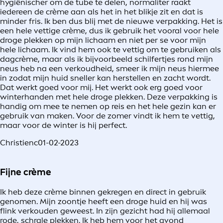
hygiënischer om de tube te delen, normaliter raakt
iedereen de crème aan als het in het blikje zit en dat is
minder fris. Ik ben dus blij met de nieuwe verpakking. Het is
een hele vettige crème, dus ik gebruik het vooral voor hele
droge plekken op mijn lichaam en niet per se voor mijn
hele lichaam. Ik vind hem ook te vettig om te gebruiken als
dagcrème, maar als ik bijvoorbeeld schilfertjes rond mijn
neus heb na een verkoudheid, smeer ik mijn neus hiermee
in zodat mijn huid sneller kan herstellen en zacht wordt.
Dat werkt goed voor mij. Het werkt ook erg goed voor
winterhanden met hele droge plekken. Deze verpakking is
handig om mee te nemen op reis en het hele gezin kan er
gebruik van maken. Voor de zomer vindt ik hem te vettig,
maar voor de winter is hij perfect.
Christienc
01-02-2023
Fijne crème
Ik heb deze crème binnen gekregen en direct in gebruik
genomen. Mijn zoontje heeft een droge huid en hij was
flink verkouden geweest. In zijn gezicht had hij allemaal
rode, schrale plekken. Ik heb hem voor het avond