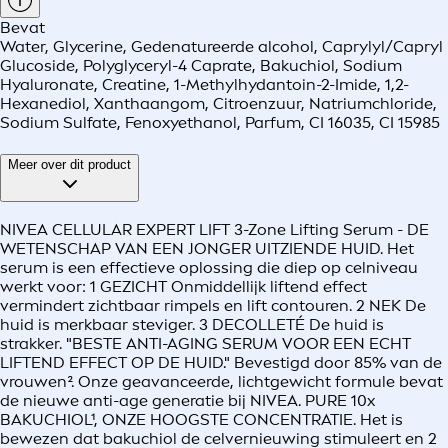
Bevat
Water, Glycerine, Gedenatureerde alcohol, Caprylyl/Capryl
Glucoside, Polyglyceryl-4 Caprate, Bakuchiol, Sodium
Hyaluronate, Creatine, 1-Methylhydantoin-2-Imide, 1,2-
Hexanediol, Xanthaangom, Citroenzuur, Natriumchloride,
Sodium Sulfate, Fenoxyethanol, Parfum, CI 16035, CI 15985
Meer over dit product
NIVEA CELLULAR EXPERT LIFT 3-Zone Lifting Serum - DE
WETENSCHAP VAN EEN JONGER UITZIENDE HUID. Het
serum is een effectieve oplossing die diep op celniveau
werkt voor: 1 GEZICHT Onmiddellijk liftend effect
vermindert zichtbaar rimpels en lift contouren. 2 NEK De
huid is merkbaar steviger. 3 DECOLLETÉ De huid is
strakker. "BESTE ANTI-AGING SERUM VOOR EEN ECHT
LIFTEND EFFECT OP DE HUID." Bevestigd door 85% van de
vrouwen². Onze geavanceerde, lichtgewicht formule bevat
de nieuwe anti-age generatie bij NIVEA. PURE 10x
BAKUCHIOL¹, ONZE HOOGSTE CONCENTRATIE. Het is
bewezen dat bakuchiol de celvernieuwing stimuleert en 2