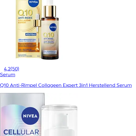
4,2
(50)
Serum
Q10 Anti-Rimpel Collageen Expert 3in1 Herstellend Serum