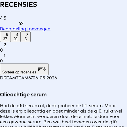
RECENSIES
4,5
62
Beoordeling toevoegen
5
4
3
37
20
5
2
0
1
0
Sorteer op recensies
DREAMTEAM67
06-05-2026
Olieachtige serum
Had de q10 serum al, denk probeer de lift serum. Maar
deze is erg olieachtig en doet minder als de q10, ruikt wel
lekker. Maar echt wonderen doet deze niet. Te duur voor
een gewone serum. Ben wel heel tevreden over de q10