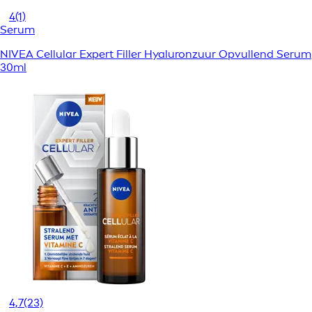
4
(1)
Serum
NIVEA Cellular Expert Filler Hyaluronzuur Opvullend Serum
30ml
4,7
(23)