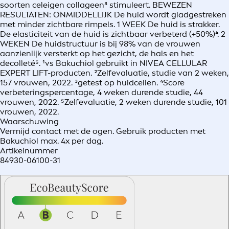
soorten celeigen collageen³ stimuleert. BEWEZEN
RESULTATEN: ONMIDDELLIJK De huid wordt gladgestreken
met minder zichtbare rimpels. 1 WEEK De huid is strakker.
De elasticiteit van de huid is zichtbaar verbeterd (+50%)⁴. 2
WEKEN De huidstructuur is bij 98% van de vrouwen
aanzienlijk versterkt op het gezicht, de hals en het
decolleté⁵. ¹vs Bakuchiol gebruikt in NIVEA CELLULAR
EXPERT LIFT-producten. ²Zelfevaluatie, studie van 2 weken,
157 vrouwen, 2022. ³getest op huidcellen. ⁴Score
verbeteringspercentage, 4 weken durende studie, 44
vrouwen, 2022. ⁵Zelfevaluatie, 2 weken durende studie, 101
vrouwen, 2022.
Waarschuwing
Vermijd contact met de ogen. Gebruik producten met
Bakuchiol max. 4x per dag.
Artikelnummer
84930-06100-31