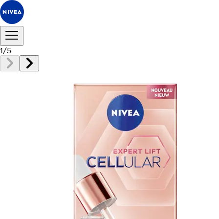
1
/
5