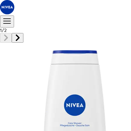
1
/
2