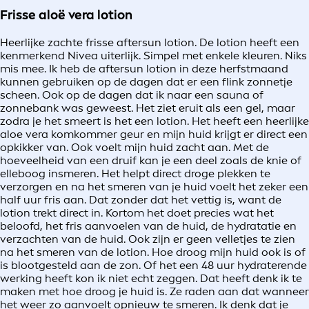
Frisse aloë vera lotion
Heerlijke zachte frisse aftersun lotion. De lotion heeft een
kenmerkend Nivea uiterlijk. Simpel met enkele kleuren. Niks
mis mee. Ik heb de aftersun lotion in deze herfstmaand
kunnen gebruiken op de dagen dat er een flink zonnetje
scheen. Ook op de dagen dat ik naar een sauna of
zonnebank was geweest. Het ziet eruit als een gel, maar
zodra je het smeert is het een lotion. Het heeft een heerlijke
aloe vera komkommer geur en mijn huid krijgt er direct een
opkikker van. Ook voelt mijn huid zacht aan. Met de
hoeveelheid van een druif kan je een deel zoals de knie of
elleboog insmeren. Het helpt direct droge plekken te
verzorgen en na het smeren van je huid voelt het zeker een
half uur fris aan. Dat zonder dat het vettig is, want de
lotion trekt direct in. Kortom het doet precies wat het
beloofd, het fris aanvoelen van de huid, de hydratatie en
verzachten van de huid. Ook zijn er geen velletjes te zien
na het smeren van de lotion. Hoe droog mijn huid ook is of
is blootgesteld aan de zon. Of het een 48 uur hydraterende
werking heeft kon ik niet echt zeggen. Dat heeft denk ik te
maken met hoe droog je huid is. Ze raden aan dat wanneer
het weer zo aanvoelt opnieuw te smeren. Ik denk dat je