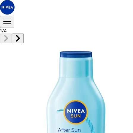
1
/
4