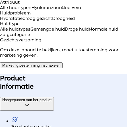
Attribuut
Alle haartypen
Hyaluronzuur
Aloe Vera
Huidprobleem
Hydratatie
droog gezicht
Droogheid
Huidtype
Alle huidtypes
Gemengde huid
Droge huid
Normale huid
Zorgcategorie
Gezichtsverzorging
Om deze inhoud te bekijken, moet u toestemming voor
marketing geven.
Marketingtoestemming inschakelen
Product
informatie
Hoogtepunten van het product
10 minuten masker