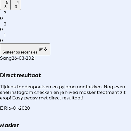
5
4
3
3
3
0
2
0
1
0
Sorteer op recensies
Sang
26-03-2021
Direct resultaat
Tijdens tandenpoetsen en pyjama aantrekken. Nog even
snel instagram checken en je Nivea masker treatment zit
erop! Easy peasy met direct resultaat!
E P.
16-01-2020
Masker