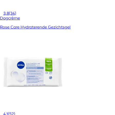
3,8
(34)
Dagcrème
Rose Care Hydraterende Gezichtsgel
4,1
(52)