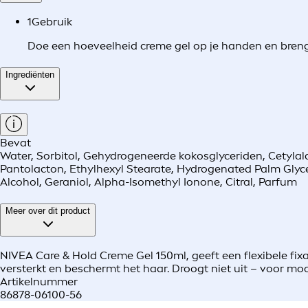
1
Gebruik
Doe een hoeveelheid creme gel op je handen en breng 
Ingrediënten
Bevat
Water, Sorbitol, Gehydrogeneerde kokosglyceriden, Cetylal
Pantolacton, Ethylhexyl Stearate, Hydrogenated Palm Glycer
Alcohol, Geraniol, Alpha-Isomethyl Ionone, Citral, Parfum
Meer over dit product
NIVEA Care & Hold Creme Gel 150ml, geeft een flexibele fix
versterkt en beschermt het haar. Droogt niet uit – voor mo
Artikelnummer
86878-06100-56