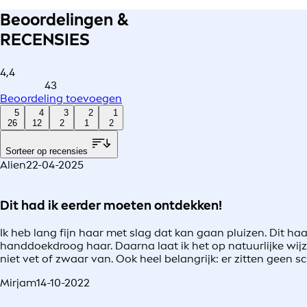
Beoordelingen &
RECENSIES
4,4
43
Beoordeling toevoegen
5
4
3
2
1
26
12
2
1
2
Sorteer op recensies
Alien
22-04-2025
Dit had ik eerder moeten ontdekken!
Ik heb lang fijn haar met slag dat kan gaan pluizen. Dit ha
handdoekdroog haar. Daarna laat ik het op natuurlijke wijz
niet vet of zwaar van. Ook heel belangrijk: er zitten geen sch
Mirjam
14-10-2022