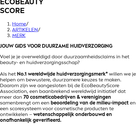
ECOBEAUTY
SCORE
Home
/
ARTIKELEN
/
MERK
JOUW GIDS VOOR DUURZAME HUIDVERZORGING
Voel je je overweldigd door duurzaamheidsclaims in het
beauty- en huidverzorgingsschap?
Als het
No.1 wereldwijde huidverzorgingsmerk*
willen we je
helpen om bewustere, duurzamere keuzes te maken.
Daarom zijn we aangesloten bij de EcoBeautyScore
Association, een baanbrekend wereldwijd initiatief dat
meer dan
70 cosmeticabedrijven & verenigingen
samenbrengt om een
beoordeling van de milieu-impact
en
een scoresysteem voor cosmetische producten te
ontwikkelen –
wetenschappelijk onderbouwd en
onafhankelijk geverifieerd.