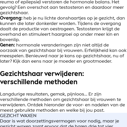
reuma of epilepsie) verstoren de hormonale balans. Het
gevolg? Een overschot aan testosteron en daardoor meer
gezichtshaar.
Overgang:
heb je nu lichte donshaartjes op je gezicht, dan
kunnen die later donkerder worden. Tijdens de overgang
daalt de productie van oestrogeen. Testosteron krijgt de
overhand en stimuleert haargroei op onder meer kin en
bovenlip.
Genen:
hormonale veranderingen zijn niet altijd de
oorzaak van gezichtshaar bij vrouwen. Erfelijkheid kan ook
meespelen. Benieuwd naar je kans op gezichtshaar, nu of
later? Kijk dan eens naar je moeder en grootmoeder.
Gezichtshaar verwijderen:
verschillende methoden
Langdurige resultaten, gemak, pijnloos… Er zijn
verschillende methoden om gezichtshaar bij vrouwen te
verwijderen. Ontdek hieronder de voor- en nadelen van de
meest gebruikte methoden en welke bij jou past.
GEZICHT WAXEN
Daar is wat doorzettingsvermogen voor nodig, maar je
gezicht waxen zorgt ervoor dat de haren drie tot vier