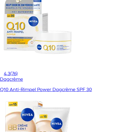
4,3
(76)
Dagcrème
Q10 Anti-Rimpel Power Dagcrème SPF 30