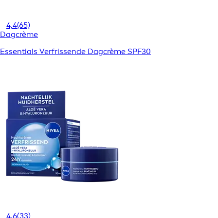
4,4
(65)
Dagcrème
Essentials Verfrissende Dagcrème SPF30
4,6
(33)